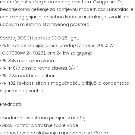
unutrašnjost vašeg stambenog prostora. Ovaj je uređaj i
besprijekorno rješenje za zahtjevnu modernizaciju instalacije
centralnog grijanja, posebno kada se instalacija izvoditi na
uočljivim mjestima stambenog prostora.
Sadržaj BOSCH paketa ECO 26 light:
•Zidni kondenzacijski plinski uređaj Condens 7000i W
(GC7000iW 24 PB23), crni 24 kW za grijanje
•PR.258 montažna ploča
•PR.440/7 plinska ravna slavina 3/4 ˝
•PR. 224 nadžbukni pribor
•PR.432 ljevkasti sifon s mogućnošću priključka kondenzata i
sigurnosnog ventila
Prednosti:
•moderan i svestrano primjenjiv uređaj
•visoki komfor potrošnje tople vode
•jednostavno posluživanje i upravljanje uređajem