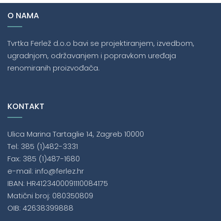
O NAMA
Tvrtka Ferlež d.o.o bavi se projektiranjem, izvedbom,
ugradnjom, održavanjem i popravkom uređaja
renomiranih proizvođača.
KONTAKT
Ulica Marina Tartaglie 14, Zagreb 10000
Tel: 385 (1)482-3331
Fax: 385 (1)487-1680
e-mail: info@ferlez.hr
IBAN: HR4123400091110084175
Matični broj: 080350809
OIB: 42638399888