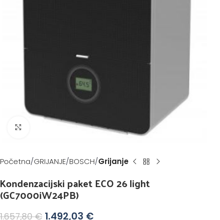
Klikni za povećanje
Početna
GRIJANJE
BOSCH
Grijanje
Kondenzacijski paket ECO 26 light
(GC7000iW24PB)
1.492,03
€
1.657,80
€