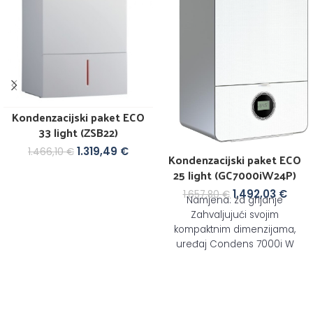
Kondenzacijski paket ECO
33 light (ZSB22)
1.319,49
€
1.466,10
€
Kondenzacijski paket ECO
25 light (GC7000iW24P)
1.492,03
€
1.657,80
€
Namjena: za grijanje
Zahvaljujući svojim
kompaktnim dimenzijama,
uređaj Condens 7000i W
zahtijeva vrlo mali prostor za
njegovo instaliranje. Svojim
fascinantnim