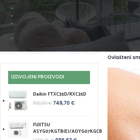
KLIMATIZACIJA
U ponudi je iz
GRIJANJE
MONTAŽA I SERVIS
instalacije.
DIZALICE TOPLINE
Također, u pon
ODVLAŽIVAČI I PROČIŠĆIVAČI
osigurali Vašu
ZRAKA
Ovlašteni sm
IZDVOJENI PROIZVODI
Daikin FTXC35D/RXC35D
749,70
€
833,00
€
FUJITSU
ASYG07KGTB(E)/AOYG07KGCB