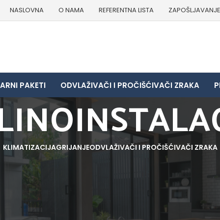
NASLOVNA
O NAMA
REFERENTNA LISTA
ZAPOŠLJAVANJ
ARNI PAKETI
ODVLAŽIVAČI I PROČIŠĆIVAČI ZRAKA
P
LINOINSTALAC
KLIMATIZACIJA
GRIJANJE
ODVLAŽIVAČI I PROČIŠĆIVAČI ZRAKA
OINSTALACIJE
i proizvodi koji odgovaraju vašem odabiru.