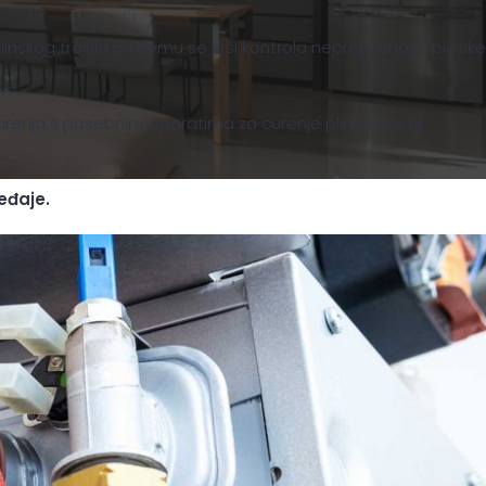
plinskog trošila pri čemu se vrši kontrola nepropusnosti plinske
 curenja s posebnim aparatima za curenje plina kako bi
eđaje.