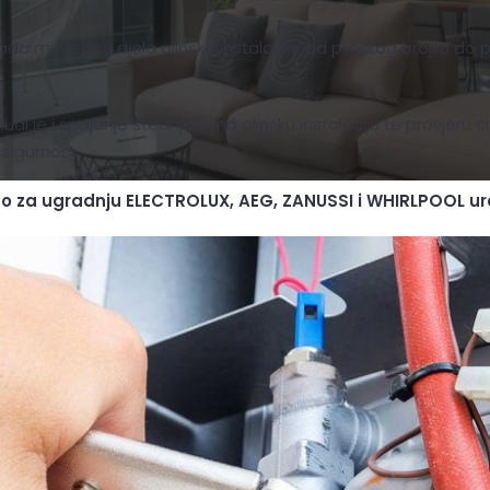
rada mjerenog djela plinske instalacije od plinskog brojila do 
udi je i spajanje štednjaka na plinsku instalaciju te provjeru
 sigurnost.
o za ugradnju ELECTROLUX, AEG, ZANUSSI i WHIRLPOOL ur