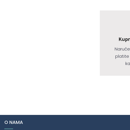
Kupnj
Naruče
platite
ka
O NAMA