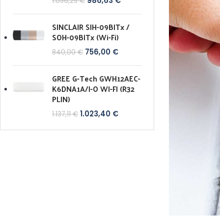
986,63
€
1.096,25
€
SINCLAIR SIH-09BITx /
SOH-09BITx (Wi-Fi)
756,00
€
840,00
€
GREE G-Tech GWH12AEC-
K6DNA1A/I-O WI-FI (R32
PLIN)
1.023,40
€
1.137,11
€