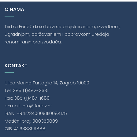
O NAMA
Tvrtka Ferlež d.o.o bavi se projektiranjem, izvedbom,
ugradnjom, održavanjem i popravkom uređaja
renomiranih proizvođača.
KONTAKT
Ulica Marina Tartaglie 14, Zagreb 10000
Tel: 385 (1)482-3331
Fax: 385 (1)487-1680
e-mail: info@ferlez.hr
IBAN: HR4123400091110084175
Matični broj: 080350809
OIB: 42638399888