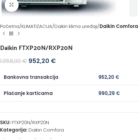
Klikni za povećanje
Početna
KLIMATIZACIJA
Daikin klima uređaji
Daikin Comfora
Daikin FTXP20N/RXP20N
952,20
€
1.058,00
€
Bankovna transakcija
952,20
€
Plaćanje karticama
990,29
€
SKU:
FTXP20N/RXP20N
Kategorija:
Daikin Comfora