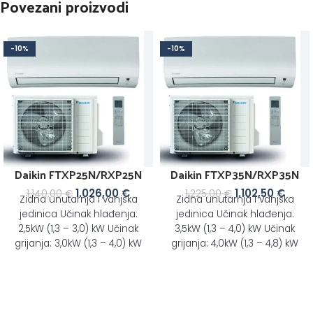
Povezani proizvodi
-10%
-10%
Daikin FTXP25N/RXP25N
Daikin FTXP35N/RXP35N
1.026,00
€
1.102,50
€
1.140,00
€
1.225,00
€
Zidna unutarnja i vanjska
Zidna unutarnja i vanjska
jedinica Učinak hlađenja:
jedinica Učinak hlađenja:
2,5kW (1,3 – 3,0) kW Učinak
3,5kW (1,3 – 4,0) kW Učinak
grijanja: 3,0kW (1,3 – 4,0) kW
grijanja: 4,0kW (1,3 – 4,8) kW
Prikladno
Prikladno