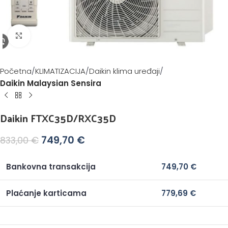
Klikni za povećanje
Početna
KLIMATIZACIJA
Daikin klima uređaji
Daikin Malaysian Sensira
Daikin FTXC35D/RXC35D
749,70
€
833,00
€
Bankovna transakcija
749,70
€
Plaćanje karticama
779,69
€