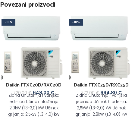
Povezani proizvodi
-10%
-10%
Daikin FTXC20D/RXC20D
Daikin FTXC25D/RXC25D
648,00
€
694,80
€
720,00
€
772,00
€
Zidna unutarnja i vanjska
Zidna unutarnja i vanjska
jedinica Učinak hlađenja:
jedinica Učinak hlađenja:
2,0kW (1,3-3,0) kW Učinak
2,5kW (1,3-3,0) kW Učinak
grijanja: 2,5kW (1,3-4,0) kW
grijanja: 2,8kW (1,3-4,0) kW
Prikladno za prostor do
Prikladno za prostor do
20m2
25m2