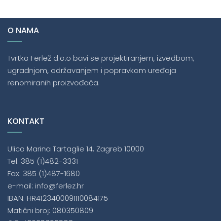
O NAMA
Tvrtka Ferlež d.o.o bavi se projektiranjem, izvedbom,
ugradnjom, održavanjem i popravkom uređaja
renomiranih proizvođača.
KONTAKT
Ulica Marina Tartaglie 14, Zagreb 10000
Tel: 385 (1)482-3331
Fax: 385 (1)487-1680
e-mail: info@ferlez.hr
IBAN: HR4123400091110084175
Matični broj: 080350809