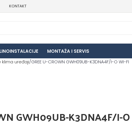
E
KONTAKT
LINOINSTALACIJE
MONTAŽA I SERVIS
 klima uređaji
GREE U-CROWN GWH09UB-K3DNA4F/I-O WI-FI
WN GWH09UB-K3DNA4F/I-O