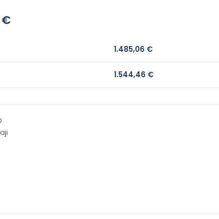
6
€
1.485,06
€
1.544,46
€
O
aji