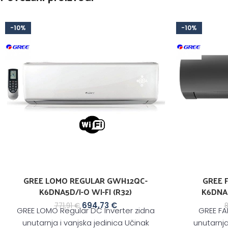
-10%
-10%
GREE LOMO REGULAR GWH12QC-
GREE F
K6DNA5D/I-O WI-FI (R32)
K6DNA1
694,73
€
771,91
€
GREE LOMO Regular DC Inverter zidna
GREE FA
unutarnja i vanjska jedinica Učinak
unutarnja