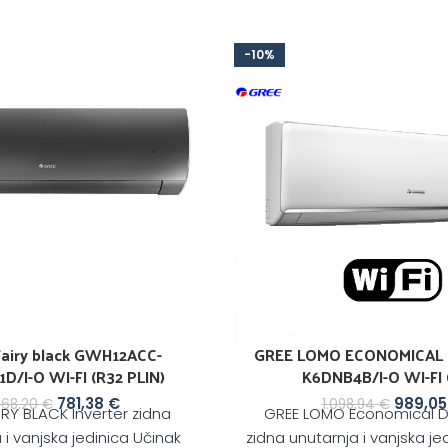
-10%
airy black GWH12ACC-
GREE LOMO ECONOMICAL
D/I-O WI-FI (R32 PLIN)
K6DNB4B/I-O WI-FI 
781,38
€
989,0
868,20
€
1.098,94
€
IRY BLACK Inverter zidna
GREE LOMO Economical D
 i vanjska jedinica Učinak
zidna unutarnja i vanjska je