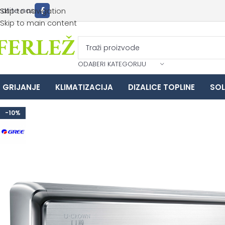
ratite nas
Skip to navigation
Skip to main content
ODABERI KATEGORIJU
GRIJANJE
KLIMATIZACIJA
DIZALICE TOPLINE
SOL
-10%