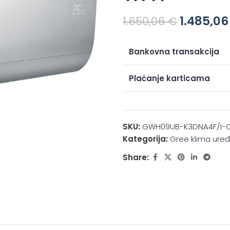
1.485,0
1.650,06
€
Bankovna transakcija
Plaćanje karticama
SKU:
GWH09UB-K3DNA4F/I-
Kategorija:
Gree klima uređ
Share: