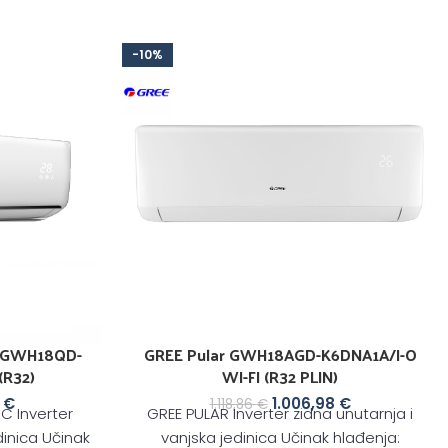
-10%
 GWH18QD-
GREE Pular GWH18AGD-K6DNA1A/I-O
(R32)
WI-FI (R32 PLIN)
5
€
1.006,98
€
1.118,86
€
C Inverter
GREE PULAR Inverter zidna unutarnja i
dinica Učinak
vanjska jedinica Učinak hlađenja: