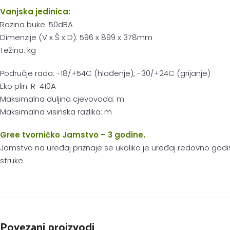
Vanjska jedinica:
Razina buke: 50dBA
Dimenzije (V x Š x D): 596 x 899 x 378mm
Težina: kg
Područje rada: -18/+54C (hlađenje), -30/+24C (grijanje)
Eko plin: R-410A
Maksimalna duljina cjevovoda: m
Maksimalna visinska razlika: m
Gree tvorničko Jamstvo – 3 godine.
Jamstvo na uređaj priznaje se ukoliko je uređaj redovno godi
struke.
Povezani proizvodi