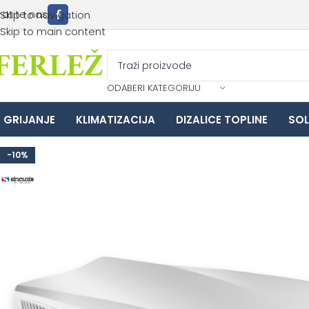
ratite nas
Skip to navigation
Skip to main content
ODABERI KATEGORIJU
GRIJANJE
KLIMATIZACIJA
DIZALICE TOPLINE
SOL
-10%