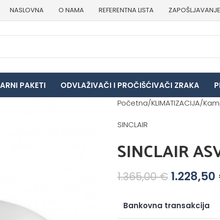
NASLOVNA
O NAMA
REFERENTNA LISTA
ZAPOŠLJAVANJ
ARNI PAKETI
ODVLAŽIVAČI I PROČIŠĆIVAČI ZRAKA
P
Početna
KLIMATIZACIJA
Kamp
SINCLAIR
SINCLAIR ASV
1.228,50
1.365,00
€
Bankovna transakcija