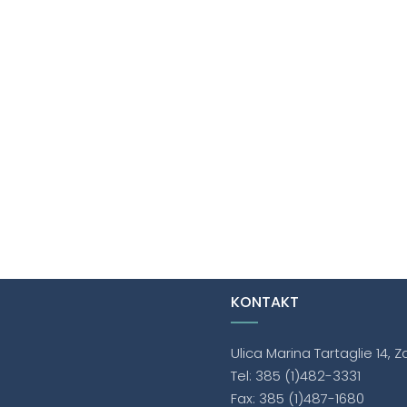
KONTAKT
Ulica Marina Tartaglie 14, 
Tel: 385 (1)482-3331
Fax: 385 (1)487-1680