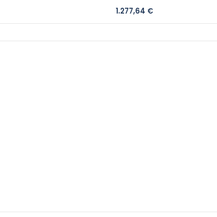
1.277,64
€