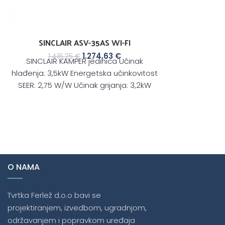
SINCLAIR ASV-35AS WI-FI
1.274,63
€
1.416,25
€
SINCLAIR KAMPER jedinica Učinak
hlađenja: 3,5kW Energetska učinkovitost
SEER: 2,75 W/W Učinak grijanja: 3,2kW
Energetska učinkovitost SCOP: 2,22 W/W
Razina
O NAMA
Tvrtka Ferlež d.o.o bavi se
projektiranjem, izvedbom, ugradnjom,
održavanjem i popravkom uređaja