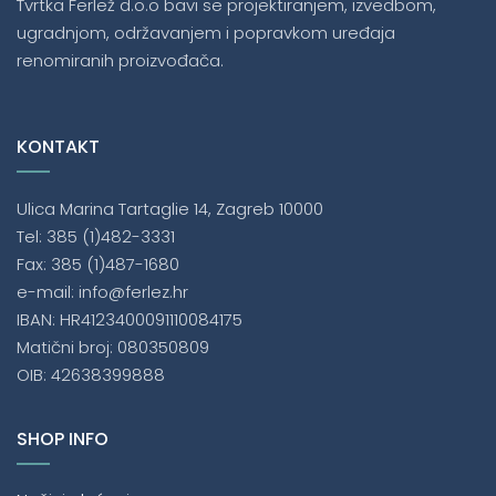
Tvrtka Ferlež d.o.o bavi se projektiranjem, izvedbom,
ugradnjom, održavanjem i popravkom uređaja
renomiranih proizvođača.
KONTAKT
Ulica Marina Tartaglie 14, Zagreb 10000
Tel: 385 (1)482-3331
Fax: 385 (1)487-1680
e-mail: info@ferlez.hr
IBAN: HR4123400091110084175
Matični broj: 080350809
OIB: 42638399888
SHOP INFO