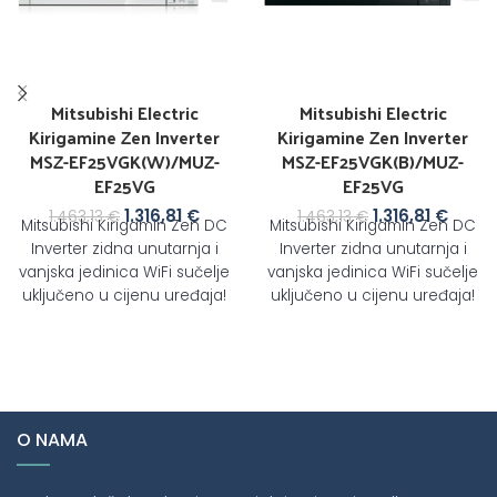
Mitsubishi Electric
Mitsubishi Electric
Kirigamine Zen Inverter
Kirigamine Zen Inverter
MSZ-EF25VGK(W)/MUZ-
MSZ-EF25VGK(B)/MUZ-
EF25VG
EF25VG
1.316,81
€
1.316,81
€
1.463,13
€
1.463,13
€
Mitsubishi Kirigamin Zen DC
Mitsubishi Kirigamin Zen DC
Inverter zidna unutarnja i
Inverter zidna unutarnja i
vanjska jedinica WiFi sučelje
vanjska jedinica WiFi sučelje
uključeno u cijenu uređaja!
uključeno u cijenu uređaja!
Učinak hlađenja: 2,5(1,2-
Učinak hlađenja: 2,5(1,2-
3,4)kW Prikladno
3,4)kW Prikladno
O NAMA