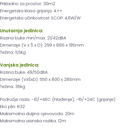
Prikladno za prostor: 30m2
Energetska klasa grijanja: A++
Energetska učinkovitost SCOP: 4,6W/W
Unutarnja jedinica:
Razina buke min/max: 21/42dBA
Dimenzije (V x Š x D): 299 x 885 x 195mm
Težina: 11,5kg
Vanjska jedinica:
Razina buke: 49/50dBA
Dimenzije (VxŠxD): 550 x 800 x 285mm
Težina: 35kg
Područje rada: -10/+46C (hlađenje), -15/+24C (grijanje)
Eko plin: R32
Maksimalna duljina cjevovoda: 20m
Maksimalna visinska razlika: 12m