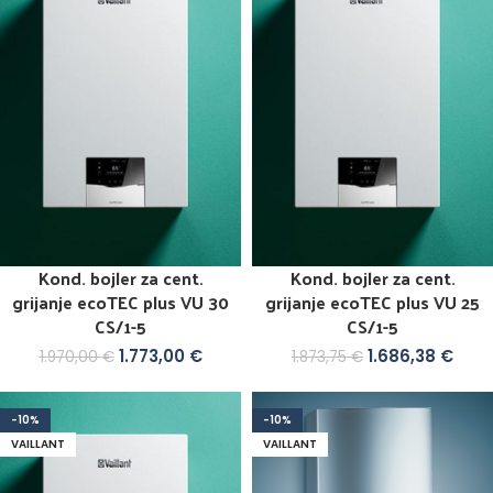
GCB
Kond. bojler za cent.
Kond. bojler za cent.
grijanje ecoTEC plus VU 30
grijanje ecoTEC plus VU 25
CS/1-5
CS/1-5
1.773,00
€
1.686,38
€
1.970,00
€
1.873,75
€
-10%
-10%
VAILLANT
VAILLANT