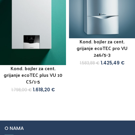
Kond. bojler za cent.
grijanje ecoTEC pro VU
246/5-3
1.425,49
€
1.583,88
€
Kond. bojler za cent.
grijanje ecoTEC plus VU 10
CS/1-5
1.618,20
€
1.798,00
€
O NAMA