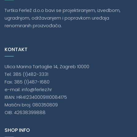
Tvrtka Ferlež d.o.o bavi se projektiranjem, izvedbom,
ugradnjom, održavanjem i popravkom uređaja
renomiranih proizvođača.
KONTAKT
Ulica Marina Tartaglie 14, Zagreb 10000
Tel: 385 (1)482-3331
Fax: 385 (1)487-1680
e-mail: info@ferlez.hr
IBAN: HR4123400091110084175
Matični broj: 080350809
OIB: 42638399888
SHOP INFO