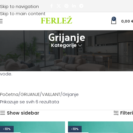
Skip to navigation
Skip to main content
0
0,00
Grijanje
Kategorije
Idealno rješenje za grijanje je ovisno o mnogobrojnim
čimbenicima. U ponudi su kondenzacijski zidni uređaji te
kotlovi koje je moguće kombinirati sa spremnicima tople
vode.
Početna
GRIJANJE
VAILLANT
Grijanje
Prikazuje se svih 6 rezultata
Show sidebar
Filteri
-10%
-10%