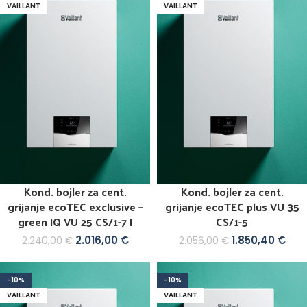
VAILLANT
VAILLANT
Kond. bojler za cent.
Kond. bojler za cent.
grijanje ecoTEC exclusive –
grijanje ecoTEC plus VU 35
green IQ VU 25 CS/1-7 I
CS/1-5
2.016,00
€
1.850,40
€
2.240,00
€
2.056,00
€
-10%
-10%
VAILLANT
VAILLANT